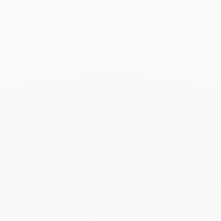
4 820 €
Pendientes botón Menottes
Pendientes botón Menottes
dinh van
dinh van
oro blanco y diamantes
oro blanco y diamantes
2 200 €
1 350 €