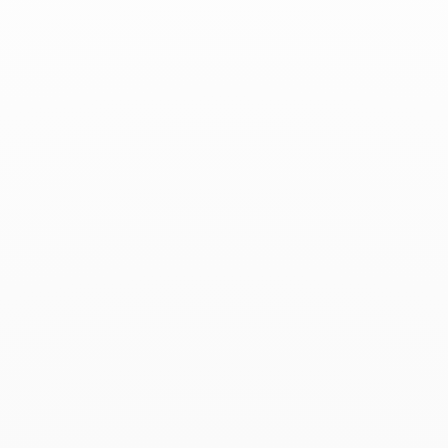
Pendiente individual Pulse
Pendiente ear cuff Le Cube
oro blanco y diamantes
Diamant
oro blanco y diamantes
1 850 €
3 200 €
Pendientes botón Le Cube
Aros Le Cube Diamant
Diamant modelo grande
oro blanco y diamantes
oro blanco y diamante
2 600 €