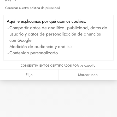
Consultar nuestra política de privacidad
Axeptio consent
Aros Le Cube Diamant
Pendientes Maillon modelo
modelo grande
mediano
Aquí te explicamos por qué usamos cookies.
oro blanco y diamantes
oro blanco y diamantes
Compartir datos de analítica, publicidad, datos de
6 450 €
4 100 €
usuario y datos de personalización de anuncios
con Google
Medición de audiencia y análisis
Contenido personalizado
CONSENTIMIENTOS CERTIFICADOS POR
Elijo
Marcar todo
Pendiente individual
Pendientes botón
Double Cœurs modelo
Impression Domino
pequeno
oro blanco y diamantes
oro blanco y diamantes