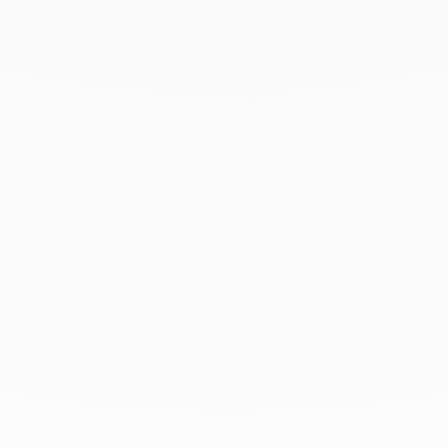
elige un modelo engastado con diamantes de nuestra
colección
Double Cœurs
o nuestros icónicos
pendientes
tipo botón Menottes dinh van
. Los aros encarnan una
elegancia atemporal, reflejando el espíritu dinh van,
donde cada detalle está pensado para revelar tu
singularidad.
Para conservar el brillo de tus joyas, descubre
nuestros
consejos de mantenimiento para pendientes de oro
blanco
.
En dinh van llevamos desde 1965
esculpiendo joyas iconoclastas para
que todo el mundo las lleve a
diario.