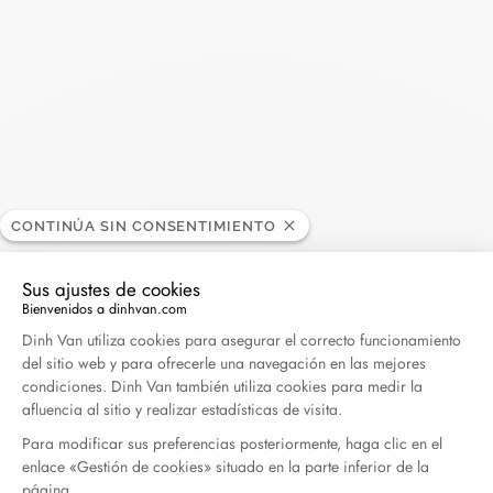
Pendientes botón Le Cube
Aros Le Cube Diamant
diamant
oro blanco y diamantes
CONTINÚA SIN CONSENTIMIENTO
oro blanco y diamantes
3 150 €
2 070 €
Sus ajustes de cookies
Bienvenidos a dinhvan.com
Plataforma de Gestión de Consentimiento: Persona
Dinh Van utiliza cookies para asegurar el correcto funcionamiento
del sitio web y para ofrecerle una navegación en las mejores
condiciones. Dinh Van también utiliza cookies para medir la
afluencia al sitio y realizar estadísticas de visita.
Para modificar sus preferencias posteriormente, haga clic en el
enlace «Gestión de cookies» situado en la parte inferior de la
página.