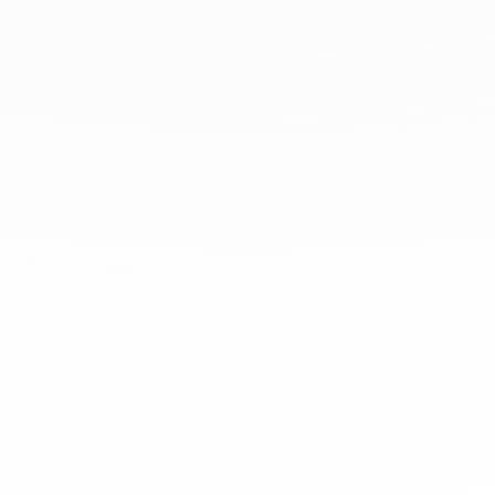
info@dinhvan.fr
+33 (0)1 42 86 02 66
dinh van
La Maison
Ayuda
Newsletter
Aviso Legal
Terminos y condiciones de venta
Política de privacidad
Gestión de cookies