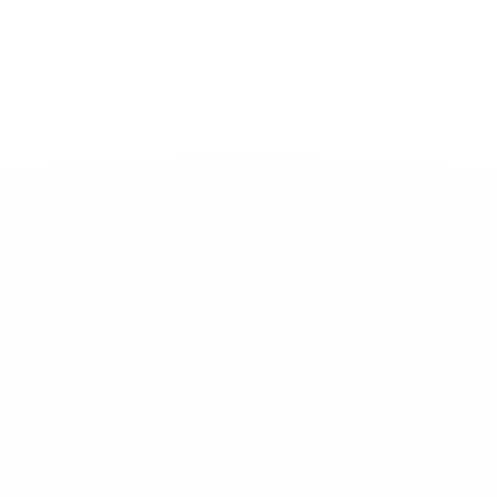
Toggle
Pendientes de oro blanco
Nav
Pendientes colgantes, pendientes de botón,
pendientes de aro, pendientes de un solo aro: los
pendientes de oro blanco de dinh van son joyas
elegantes y atemporales.
Ordenar por
Filtrar por