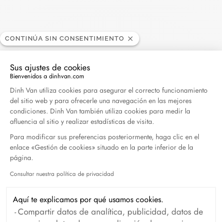
CONTINÚA SIN CONSENTIMIENTO
Sus ajustes de cookies
Bienvenidos a dinhvan.com
Plataforma de Gestión de Consentimiento: Persona
Dinh Van utiliza cookies para asegurar el correcto funcionamiento
del sitio web y para ofrecerle una navegación en las mejores
condiciones. Dinh Van también utiliza cookies para medir la
afluencia al sitio y realizar estadísticas de visita.
Aros Le Cube Diamant
Aros Menottes dinh van XS
Para modificar sus preferencias posteriormente, haga clic en el
modelo grande
oro amarillo y diamantes
enlace «Gestión de cookies» situado en la parte inferior de la
oro blanco y diamantes
2 750 €
página.
6 450 €
Consultar nuestra política de privacidad
Axeptio consent
Aquí te explicamos por qué usamos cookies.
Compartir datos de analítica, publicidad, datos de