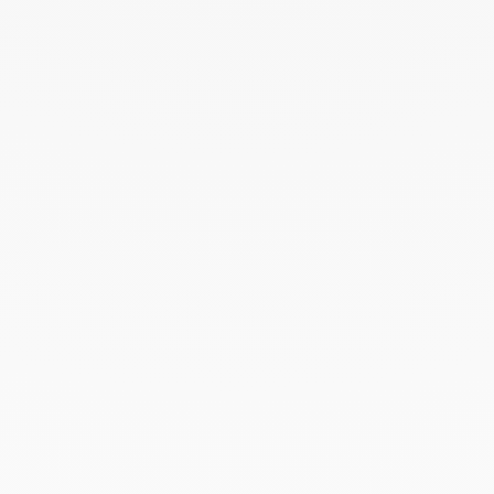
Aros Impression modelo
pequeño
oro amarillo
2 200 €
Pendientes de aro de lujo
Los pendientes de aro de mujer dinh van encarnan la
perfecta unión entre diseño contemporáneo y
excepcional savoir-faire joyero francés. Fabricados en
oro amarillo, blanco o rosa, o engastados con
diamantes, estos aros revelan un brillo sutil y una
elegancia atemporal, realzando cada look con
refinamiento.
Cada par refleja la exigencia y precisión de la Maison,
concebido para perdurar a lo largo de generaciones y
convertirse en un legado preciado. Disponibles en