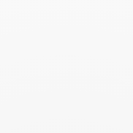
Aros Le Cube Diamant
Aros Le Cube Diamant
oro blanco y diamantes
oro blanco y diamantes
2 600 €
3 150 €
Aros Le Cube Diamant
Pendiente individual
oro amarillo y diamantes
Double Cœurs
oro amarillo
2 390 €
1 990 €