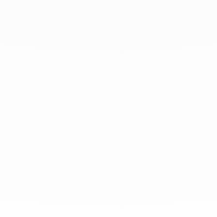
En dinh van llevamos desde 1965
esculpiendo joyas iconoclastas para
que todo el mundo las lleve a
diario.
info@dinhvan.fr
+33 (0)1 42 86 02 66
dinh van
La Maison
Ayuda
Newsletter