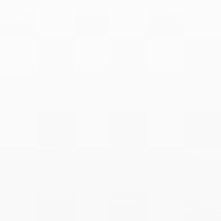
Pendiente individual Pulse
Pendiente individual Pulse
oro blanco y diamantes
oro amarillo y diamantes
1 850 €
1 750 €