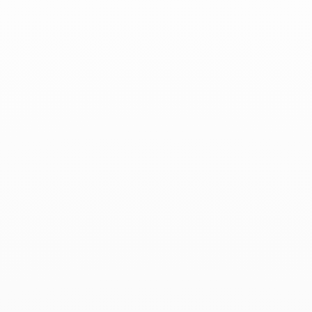
Pendientes de aro para mujer
Los pendientes creoles para mujer de dinh van
revelan elegancia y refinamiento. En oro amarillo,
oro blanco u oro rosa, estos pendientes de lujo
realzan cualquier atuendo con brillo y
atemporalidad, encarnando la experiencia joyera
francesa de la Maison.
Ordenar por
Filtrar por