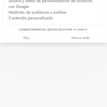
usuario y datos de personalización de anuncios
con Google
Medición de audiencia y análisis
Contenido personalizado
CONSENTIMIENTOS CERTIFICADOS POR
Aros Pulse
Aros Impression modelo
Elijo
Marcar todo
oro amarillo y diamantes
grande
oro amarillo
2 990 €
3 900 €