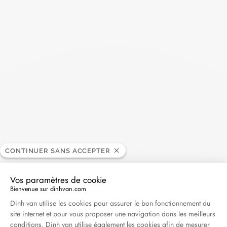
Vous aimerez aussi
CONTINUER SANS ACCEPTER
Vos paramètres de cookie
Bienvenue sur dinhvan.com
Plateforme de Gestion du Consentement : Personna
Dinh van utilise les cookies pour assurer le bon fonctionnement du
site internet et pour vous proposer une navigation dans les meilleurs
conditions. Dinh van utilise également les cookies afin de mesurer