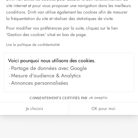
site internet et pour vous proposer une navigation dans les meilleurs
conditions. Dinh van utilise également les cookies afin de mesurer
la fréquentation du site et réaliser des statistiques de visite.
Pour modifier vos préférences par la suite, cliquez sur le lien
'Gestion des cookies' situé en bas de page.
Lire la politique de confidentialité
Axeptio consent
Voici pourquoi nous utilisons des cookies.
Partage de données avec Google
Mesure d'audience & Analytics
Annonces personnalisées
Bague Menottes dinh van R10
or rose
CONSENTEMENTS CERTIFIÉS PAR
2 500 €
Je choisis
OK pour moi