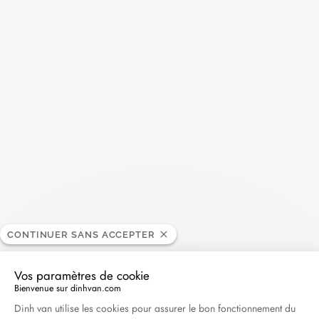
pour rendre ce moment encore plus
précieux.
Vous aimerez aussi
CONTINUER SANS ACCEPTER
Vos paramètres de cookie
Bienvenue sur dinhvan.com
Plateforme de Gestion du Consentement : Personna
Dinh van utilise les cookies pour assurer le bon fonctionnement du