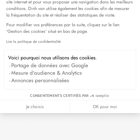
site internet et pour vous proposer une navigation dans les meilleurs
conditions. Dinh van utilise également les cookies afin de mesurer
la fréquentation du site et réaliser des statistiques de visite.
Pour modifier vos préférences par la suite, cliquez sur le lien
'Gestion des cookies' situé en bas de page.
Lire la politique de confidentialité
Axeptio consent
Voici pourquoi nous utilisons des cookies.
Partage de données avec Google
Mesure d'audience & Analytics
Puces d'oreilles Menottes dinh van
Annonces personnalisées
or rose et diamants
1 280 €
CONSENTEMENTS CERTIFIÉS PAR
Je choisis
OK pour moi