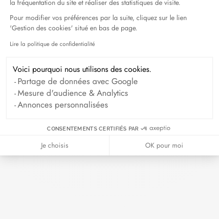
la fréquentation du site et réaliser des statistiques de visite.
Pour modifier vos préférences par la suite, cliquez sur le lien
'Gestion des cookies' situé en bas de page.
Lire la politique de confidentialité
Axeptio consent
Voici pourquoi nous utilisons des cookies.
Partage de données avec Google
Puces d'oreilles Menottes dinh van
Mesure d'audience & Analytics
or rose et diamants
Annonces personnalisées
2 100 €
CONSENTEMENTS CERTIFIÉS PAR
Je choisis
OK pour moi