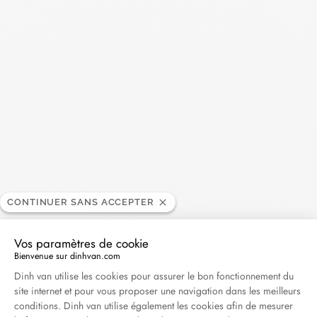
Vous aimerez aussi
CONTINUER SANS ACCEPTER
Vos paramètres de cookie
Bienvenue sur dinhvan.com
Plateforme de Gestion du Consentement : Personna
Dinh van utilise les cookies pour assurer le bon fonctionnement du
site internet et pour vous proposer une navigation dans les meilleurs
conditions. Dinh van utilise également les cookies afin de mesurer