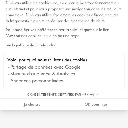
Plateforme de Gestion du Consentement : Personna
Dinh van utilise les cookies pour assurer le bon fonctionnement du
site internet et pour vous proposer une navigation dans les meilleurs
conditions. Dinh van utilise également les cookies afin de mesurer
la fréquentation du site et réaliser des statistiques de visite.
Pour modifier vos préférences par la suite, cliquez sur le lien
'Gestion des cookies' situé en bas de page.
Lire la politique de confidentialité
Axeptio consent
Voici pourquoi nous utilisons des cookies.
Partage de données avec Google
Mesure d'audience & Analytics
Annonces personnalisées
Bracelet Le Cube Diamant moyen modèle
or blanc et diamants
CONSENTEMENTS CERTIFIÉS PAR
5 650 €
Je choisis
OK pour moi