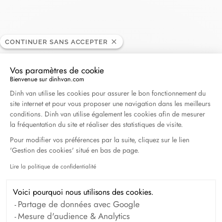
CONTINUER SANS ACCEPTER
Veron Roques
REVENDEUR
Vos paramètres de cookie
Bienvenue sur dinhvan.com
Plateforme de Gestion du Consentement : Personna
65, rue Jean Aicard, 83700 St Raphael, France
Dinh van utilise les cookies pour assurer le bon fonctionnement du
site internet et pour vous proposer une navigation dans les meilleurs
conditions. Dinh van utilise également les cookies afin de mesurer
Obtenir l’itinéraire
la fréquentation du site et réaliser des statistiques de visite.
Pour modifier vos préférences par la suite, cliquez sur le lien
'Gestion des cookies' situé en bas de page.
Lire la politique de confidentialité
Axeptio consent
Voici pourquoi nous utilisons des cookies.
Partage de données avec Google
Mesure d'audience & Analytics