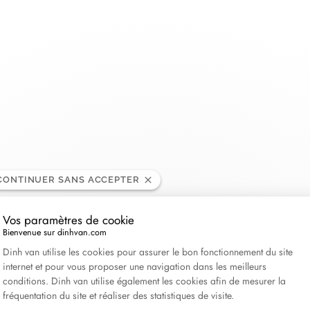
LA MAISON
COLLECTIONS
MARIAGE
CATÉGORIES
À propos de dinh van
Menottes dinh van
Alliances
Double Cœurs
Bagues
dinh van x Aimee Lou Wood
Le Cube Diamant
Bagues de fiançailles
Kamasutra
Bracelets
CONTINUER SANS ACCEPTER
60 ans de liberté et création
Maillon
Bijoux de fiançailles
Seventies
Colliers - Pendent
Actualités
Pulse
Impression
Boucles d'oreilles
Vos paramètres de cookie
Serrure
Anthéa
Cadeaux pour el
Bienvenue sur dinhvan.com
Plateforme de Gestion du Consentement : Personnali
Dinh van utilise les cookies pour assurer le bon fonctionnement du site
Les Signes
Symboles dinh van
Cadeaux pour lu
internet et pour vous proposer une navigation dans les meilleurs
Le Pavé
Bijoux de mariage
Voir tout
conditions. Dinh van utilise également les cookies afin de mesurer la
fréquentation du site et réaliser des statistiques de visite.
Pi
Toutes les collections