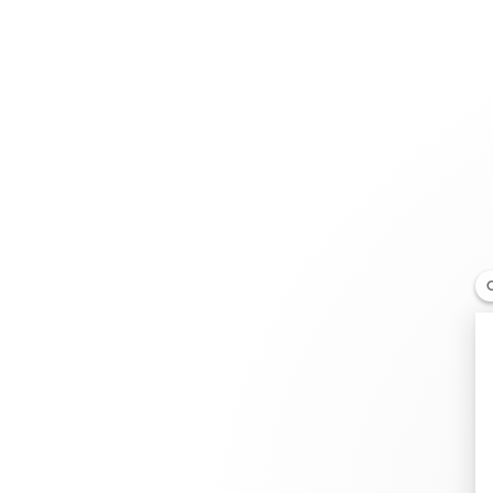
Joaillerie
Mariage
Les Cordons
Montres SA – Piguet
REVENDEUR
36 Rue Saint Jean, 1260 Nyon , Suisse
+41 22 361 12 90
Obtenir l’itinéraire