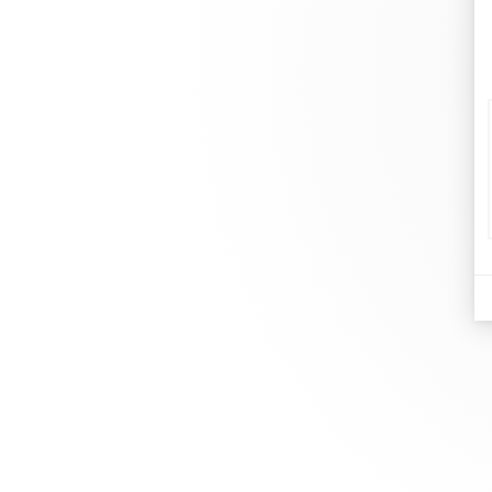
di
Joa
Chez dinh van, nous sculptons des
Ma
bijoux iconoclastes pour être portés
Le
tous les jours, par tout le monde,
Re
depuis 1965.
info@dinhvan.fr
+33 (0)1 42 86 02 66