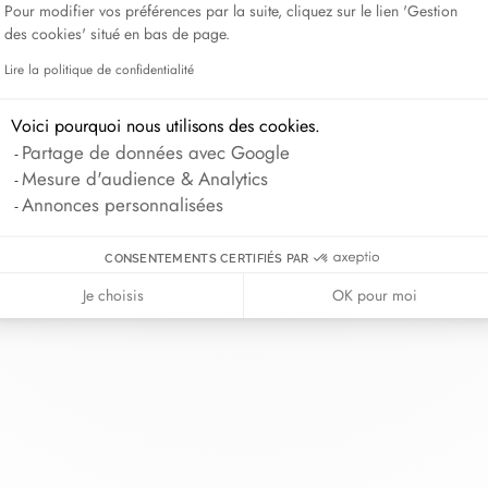
Pour modifier vos préférences par la suite, cliquez sur le lien 'Gestion
Lame de Rasoir
des cookies' situé en bas de page.
Lire la politique de confidentialité
Axeptio consent
Voici pourquoi nous utilisons des cookies.
nh van
La Maison
Aide
Partage de données avec Google
illerie
À propos
Nous contact
Mesure d'audience & Analytics
riage
Actualités
Se connecter
Annonces personnalisées
s cordons
Nous rejoindre
Guide des tai
ndez-vous
Nos boutiques
Conseils d'ent
CONSENTEMENTS CERTIFIÉS PAR
Je choisis
OK pour moi