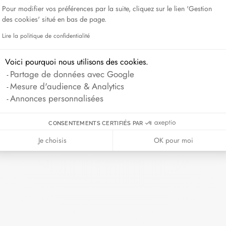
Pour modifier vos préférences par la suite, cliquez sur le lien 'Gestion
accompagné
des cookies' situé en bas de page.
taille dési
échange ne
Lire la politique de confidentialité
Axeptio consent
effectués 
même chez 
Voici pourquoi nous utilisons des cookies.
Partage de données avec Google
L'art d'off
Mesure d'audience & Analytics
Annonces personnalisées
CONSENTEMENTS CERTIFIÉS PAR
Je choisis
OK pour moi