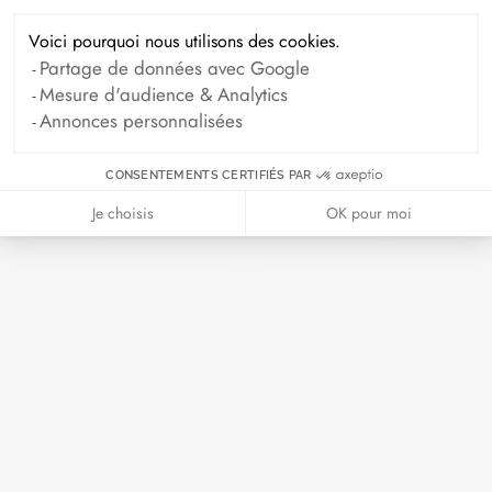
8 400 €
Voici pourquoi nous utilisons des cookies.
Partage de données avec Google
Mesure d'audience & Analytics
Annonces personnalisées
CONSENTEMENTS CERTIFIÉS PAR
Je choisis
OK pour moi