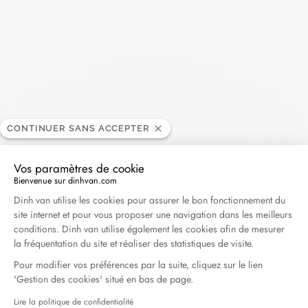
CONTINUER SANS ACCEPTER
Vos paramètres de cookie
Bienvenue sur dinhvan.com
Plateforme de Gestion du Consentement : Personna
Dinh van utilise les cookies pour assurer le bon fonctionnement du
site internet et pour vous proposer une navigation dans les meilleurs
conditions. Dinh van utilise également les cookies afin de mesurer
la fréquentation du site et réaliser des statistiques de visite.
Pour modifier vos préférences par la suite, cliquez sur le lien
'Gestion des cookies' situé en bas de page.
Bracelet sur chaîne Double Cœurs petit modèle
Lire la politique de confidentialité
Axeptio consent
or blanc et diamants