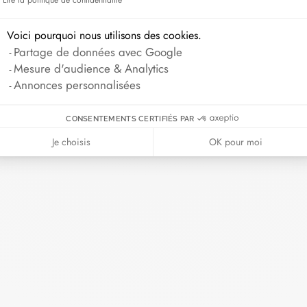
Voici pourquoi nous utilisons des cookies.
Partage de données avec Google
Mesure d'audience & Analytics
Annonces personnalisées
CONSENTEMENTS CERTIFIÉS PAR
Je choisis
OK pour moi