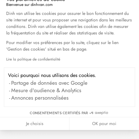
Bienvenue sur dinhvan.com
Plateforme de Gestion du Consentement : Personna
Dinh van utilise les cookies pour assurer le bon fonctionnement du
site internet et pour vous proposer une navigation dans les meilleurs
conditions. Dinh van utilise également les cookies afin de mesurer
la fréquentation du site et réaliser des statistiques de visite.
Pour modifier vos préférences par la suite, cliquez sur le lien
'Gestion des cookies' situé en bas de page.
Lire la politique de confidentialité
Axeptio consent
Voici pourquoi nous utilisons des cookies.
Partage de données avec Google
Mesure d'audience & Analytics
Annonces personnalisées
CONSENTEMENTS CERTIFIÉS PAR
Puces d'oreilles Menottes dinh van
or blanc et diamants
Je choisis
OK pour moi
2 200 €