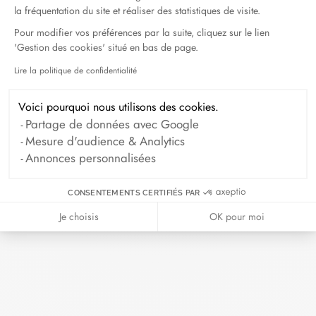
bijou ou la taille désirée), d'une copie de la facture et du
la fréquentation du site et réaliser des statistiques de visite.
certificat d'authenticité. Un échange ne pourra s'effectuer que
Pour modifier vos préférences par la suite, cliquez sur le lien
par voie postale pour les achats effectués en ligne. Un
'Gestion des cookies' situé en bas de page.
échange ne pourra pas s'effectuer en boutique, ni même chez
Lire la politique de confidentialité
Axeptio consent
l'un de nos distributeurs.
Voici pourquoi nous utilisons des cookies.
L'art d'offrir
Partage de données avec Google
Mesure d'audience & Analytics
Annonces personnalisées
Chaque bijou commandé en ligne est
préparé dans son élégant écrin. Ajoutez
une carte avec votre mot personnalisé
CONSENTEMENTS CERTIFIÉS PAR
pour rendre ce moment encore plus
Je choisis
OK pour moi
précieux.