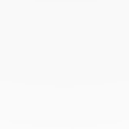
SIGNATURE
Offrez un cadeau d’exception avec dinh van.
Chaque création commandée en ligne est
préparée avec soin et livrée dans son écrin
signature.
Pour accompagner ce geste et sublimer votre
cadeau, ajoutez une carte personnalisée, une
attention unique qui transforme l’instant d’offrir en
un souvenir précieux.