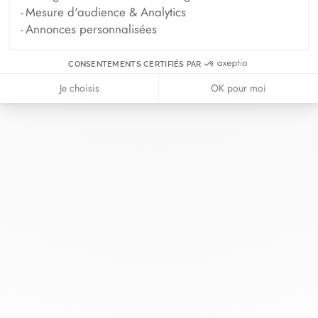
Mesure d'audience & Analytics
Annonces personnalisées
CONSENTEMENTS CERTIFIÉS PAR
Chez dinh van, nous sculptons des
Je choisis
OK pour moi
bijoux iconoclastes pour être portés
tous les jours, par tout le monde,
depuis 1965.
info@dinhvan.fr
+33 (0)1 42 86 02 66
dinh van
La Maison
Aide
Newsletter