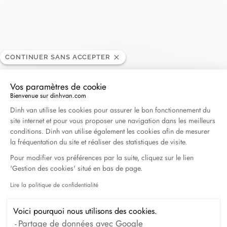
Knar Toronto
CONTINUER SANS ACCEPTER
REVENDEUR
Vos paramètres de cookie
38 Avenue Rd, M5R 2G2 Toronto, Canada
Bienvenue sur dinhvan.com
Plateforme de Gestion du Consentement : Personna
Dinh van utilise les cookies pour assurer le bon fonctionnement du
site internet et pour vous proposer une navigation dans les meilleurs
+1 419-921-9200
conditions. Dinh van utilise également les cookies afin de mesurer
la fréquentation du site et réaliser des statistiques de visite.
Obtenir l’itinéraire
Pour modifier vos préférences par la suite, cliquez sur le lien
'Gestion des cookies' situé en bas de page.
Lire la politique de confidentialité
Axeptio consent
Voici pourquoi nous utilisons des cookies.
Partage de données avec Google