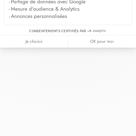
Partage de données avec Google
Mesure d'audience & Analytics
Annonces personnalisées
CONSENTEMENTS CERTIFIÉS PAR
Je choisis
OK pour moi
Chez dinh van, nous sculptons des
bijoux iconoclastes pour être portés
tous les jours, par tout le monde,
depuis 1965.
info@dinhvan.fr
+33 (0)1 42 86 02 66
dinh van
La Maison
Aide
Newsletter