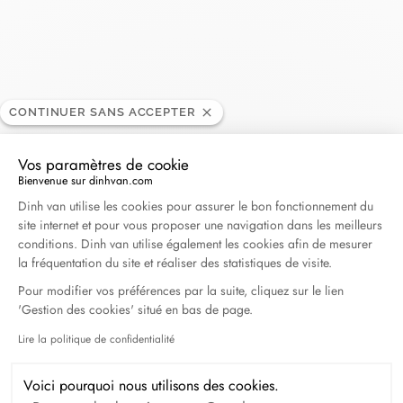
Joyería Calvo
REVENDEUR
CONTINUER SANS ACCEPTER
Vos paramètres de cookie
C/ Teresa Herrera, Plaza de Lugo, 2-4, 15004 La
Bienvenue sur dinhvan.com
Coruña Galicia, Espagne
Plateforme de Gestion du Consentement : Personna
Dinh van utilise les cookies pour assurer le bon fonctionnement du
site internet et pour vous proposer une navigation dans les meilleurs
+34 881 019 229
conditions. Dinh van utilise également les cookies afin de mesurer
la fréquentation du site et réaliser des statistiques de visite.
Obtenir l’itinéraire
Pour modifier vos préférences par la suite, cliquez sur le lien
'Gestion des cookies' situé en bas de page.
Lire la politique de confidentialité
Axeptio consent
Voici pourquoi nous utilisons des cookies.