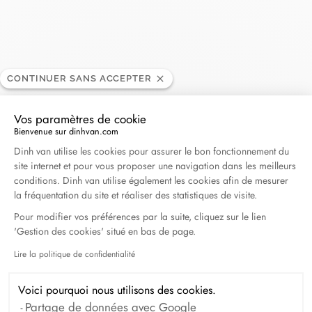
Goldfinger - Saint Martin
CONTINUER SANS ACCEPTER
REVENDEUR
Vos paramètres de cookie
Marina Royale, 97150 Marigot, Saint-Martin
Bienvenue sur dinhvan.com
Plateforme de Gestion du Consentement : Personna
Dinh van utilise les cookies pour assurer le bon fonctionnement du
site internet et pour vous proposer une navigation dans les meilleurs
(+33) 5 90 87 59 96
conditions. Dinh van utilise également les cookies afin de mesurer
la fréquentation du site et réaliser des statistiques de visite.
Obtenir l’itinéraire
Pour modifier vos préférences par la suite, cliquez sur le lien
'Gestion des cookies' situé en bas de page.
Lire la politique de confidentialité
Axeptio consent
Voici pourquoi nous utilisons des cookies.
Partage de données avec Google