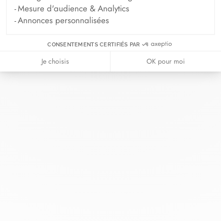
Mesure d'audience & Analytics
Annonces personnalisées
CONSENTEMENTS CERTIFIÉS PAR
Chez dinh van, nous sculptons des
Je choisis
OK pour moi
bijoux iconoclastes pour être portés
tous les jours, par tout le monde,
depuis 1965.
info@dinhvan.fr
+33 (0)1 42 86 02 66
dinh van
La Maison
Aide
Newsletter