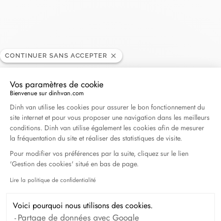
Geay
CONTINUER SANS ACCEPTER
REVENDEUR
Vos paramètres de cookie
28, rue de Talleyrand, 51100 Reims, France
Bienvenue sur dinhvan.com
Plateforme de Gestion du Consentement : Personna
Dinh van utilise les cookies pour assurer le bon fonctionnement du
site internet et pour vous proposer une navigation dans les meilleurs
+33 (0)3 26 88 55 40
conditions. Dinh van utilise également les cookies afin de mesurer
la fréquentation du site et réaliser des statistiques de visite.
Obtenir l’itinéraire
Pour modifier vos préférences par la suite, cliquez sur le lien
'Gestion des cookies' situé en bas de page.
Lire la politique de confidentialité
Axeptio consent
Voici pourquoi nous utilisons des cookies.
Partage de données avec Google