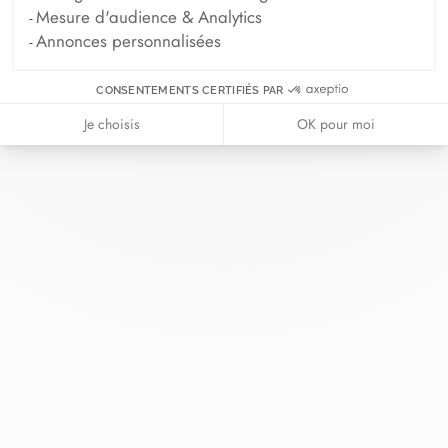
Mesure d'audience & Analytics
Annonces personnalisées
CONSENTEMENTS CERTIFIÉS PAR
Chez dinh van, nous sculptons des
Je choisis
OK pour moi
bijoux iconoclastes pour être portés
tous les jours, par tout le monde,
depuis 1965.
info@dinhvan.fr
+33 (0)1 42 86 02 66
dinh van
La Maison
Aide
Newsletter