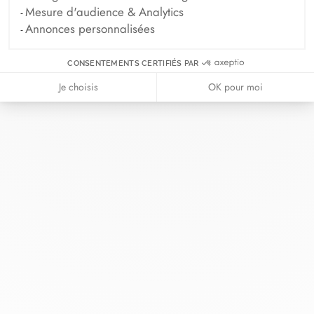
Mesure d'audience & Analytics
Annonces personnalisées
CONSENTEMENTS CERTIFIÉS PAR
Chez dinh van, nous sculptons des
Je choisis
OK pour moi
bijoux iconoclastes pour être portés
tous les jours, par tout le monde,
depuis 1965.
info@dinhvan.fr
+33 (0)1 42 86 02 66
dinh van
La Maison
Aide
Newsletter