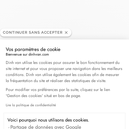
Franssen
CONTINUER SANS ACCEPTER
REVENDEUR
Vos paramètres de cookie
Demerstraat 51, 3500 Hasselt, Belgique
Bienvenue sur dinhvan.com
Plateforme de Gestion du Consentement : Personna
Dinh van utilise les cookies pour assurer le bon fonctionnement du
site internet et pour vous proposer une navigation dans les meilleurs
+32 11 22 42 58
conditions. Dinh van utilise également les cookies afin de mesurer
la fréquentation du site et réaliser des statistiques de visite.
Obtenir l’itinéraire
Pour modifier vos préférences par la suite, cliquez sur le lien
'Gestion des cookies' situé en bas de page.
Lire la politique de confidentialité
Axeptio consent
Voici pourquoi nous utilisons des cookies.
Partage de données avec Google