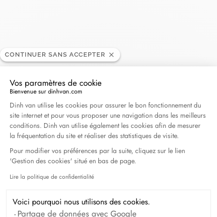
Edouard Genton
CONTINUER SANS ACCEPTER
REVENDEUR
Vos paramètres de cookie
29-31 rue saint Dizier, 54000 Nancy, France
Bienvenue sur dinhvan.com
Plateforme de Gestion du Consentement : Personna
Dinh van utilise les cookies pour assurer le bon fonctionnement du
site internet et pour vous proposer une navigation dans les meilleurs
+33 (0)3 83 22 72 16
conditions. Dinh van utilise également les cookies afin de mesurer
la fréquentation du site et réaliser des statistiques de visite.
Obtenir l’itinéraire
Pour modifier vos préférences par la suite, cliquez sur le lien
'Gestion des cookies' situé en bas de page.
Lire la politique de confidentialité
Axeptio consent
Voici pourquoi nous utilisons des cookies.
Partage de données avec Google