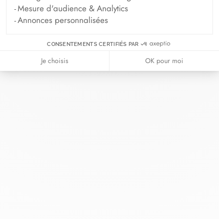
Mesure d'audience & Analytics
Annonces personnalisées
CONSENTEMENTS CERTIFIÉS PAR
Chez dinh van, nous sculptons des
Je choisis
OK pour moi
bijoux iconoclastes pour être portés
tous les jours, par tout le monde,
depuis 1965.
info@dinhvan.fr
+33 (0)1 42 86 02 66
dinh van
La Maison
Aide
Newsletter