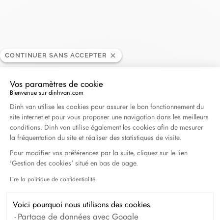
Doux Joaillier
CONTINUER SANS ACCEPTER
REVENDEUR
Vos paramètres de cookie
2, place de la Maison Carrée, 30000 Nimes, France
Bienvenue sur dinhvan.com
Plateforme de Gestion du Consentement : Personna
Dinh van utilise les cookies pour assurer le bon fonctionnement du
site internet et pour vous proposer une navigation dans les meilleurs
+33 (0)4 66 36 02 45
conditions. Dinh van utilise également les cookies afin de mesurer
la fréquentation du site et réaliser des statistiques de visite.
Obtenir l’itinéraire
Pour modifier vos préférences par la suite, cliquez sur le lien
'Gestion des cookies' situé en bas de page.
Lire la politique de confidentialité
Axeptio consent
Voici pourquoi nous utilisons des cookies.
Partage de données avec Google