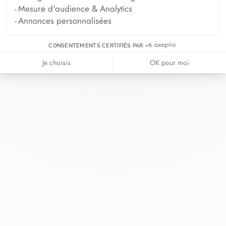
Mesure d'audience & Analytics
Annonces personnalisées
CONSENTEMENTS CERTIFIÉS PAR
Chez dinh van, nous sculptons des
Je choisis
OK pour moi
bijoux iconoclastes pour être portés
tous les jours, par tout le monde,
depuis 1965.
info@dinhvan.fr
+33 (0)1 42 86 02 66
dinh van
La Maison
Aide
Newsletter