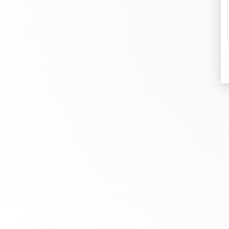
di
Joa
Chez dinh van, nous sculptons des
Ma
bijoux iconoclastes pour être portés
Le
tous les jours, par tout le monde,
Re
depuis 1965.