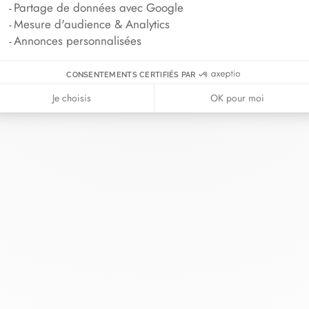
Partage de données avec Google
Mesure d'audience & Analytics
Annonces personnalisées
CONSENTEMENTS CERTIFIÉS PAR
Je choisis
OK pour moi
nh van
La Maison
Aide
illerie
À propos
Nous contact
riage
Actualités
Se connecter
s cordons
Nous rejoindre
Guide des tai
ndez-vous
Nos boutiques
Conseils d'ent