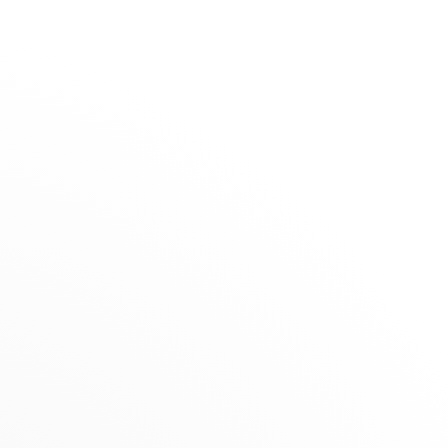
La Maison
Boutiques
DFS
Alima
SÉLECTION
Sélection d'été
REVENDEUR
Nouveautés
Avenue Sassou N'Guesso, BP22
ifs
Cadeaux à moins de 1 500€
Brazzaville, Congo-Brazzaville
Bijoux pour enfant
le
(+242) 66 657 474
i
Obtenir l’itinéraire