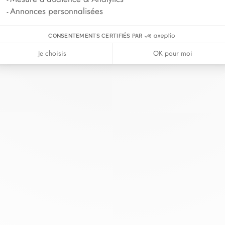
Annonces personnalisées
CONSENTEMENTS CERTIFIÉS PAR
Je choisis
OK pour moi
nh van
La Maison
Aide
illerie
À propos
Nous contact
riage
Actualités
Se connecter
s cordons
Nous rejoindre
Guide des tai
ndez-vous
Nos boutiques
Conseils d'ent