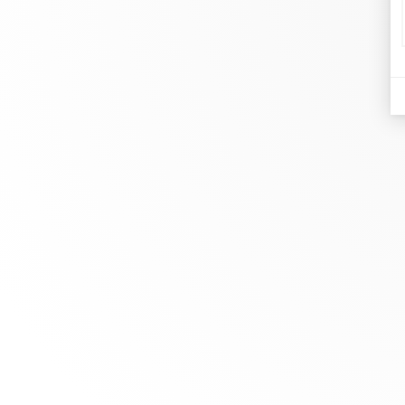
di
Joa
Chez dinh van, nous sculptons des
Ma
bijoux iconoclastes pour être portés
Le
tous les jours, par tout le monde,
Re
depuis 1965.
info@dinhvan.fr
+33 (0)1 42 86 02 66