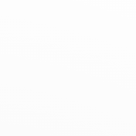
+33 (0)1 42 61 74 49
+33 (0)7 88 51 88 81
Obtenir l’itinéraire
Services
Paiement à distance et paiement en 2,3
et 4 fois disponible.
Service voiturier le samedi de 12h à 19h.