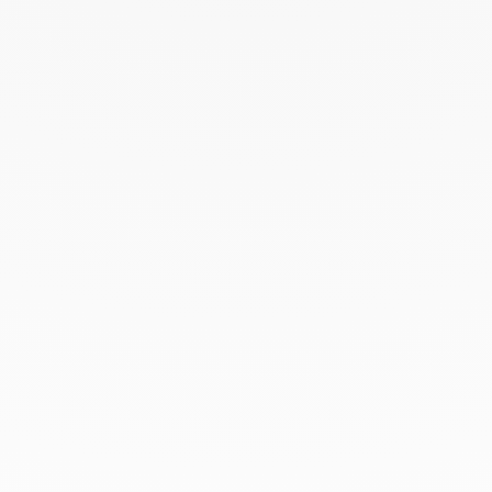
Services
Paiement à distance et paiement en 2,3 et 4 fois
disponible.
PRENDRE RENDEZ-VOUS
Chez dinh van, nous sculptons des
bijoux iconoclastes pour être portés
tous les jours, par tout le monde,
depuis 1965.