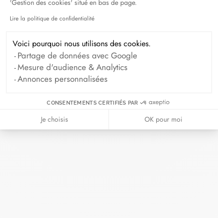
'Gestion des cookies' situé en bas de page.
Lire la politique de confidentialité
Axeptio consent
Voici pourquoi nous utilisons des cookies.
Partage de données avec Google
dinh van - Aix-en-Provence
BOUTIQUE
Mesure d'audience & Analytics
Annonces personnalisées
Horaires d'ouverture
CONSENTEMENTS CERTIFIÉS PAR
Je choisis
OK pour moi
19, rue Fabrot, 13100 Aix-en-Provence, France
+33 (0)4 42 38 53 04
+33 6 26 15 93 16
Obtenir l’itinéraire