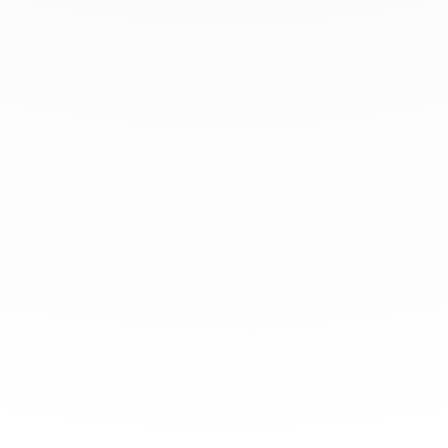
info@dinhvan.fr
+33 (0)1 42 86 02 66
dinh van
La Maison
Aide
Newsletter
Mentions légales
Conditions générales de vente
Politique de confidentialité
Gestion des cookies