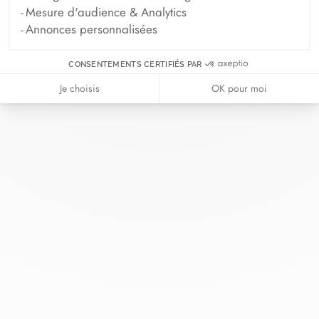
Mesure d'audience & Analytics
Annonces personnalisées
CONSENTEMENTS CERTIFIÉS PAR
Chez dinh van, nous sculptons des
Je choisis
OK pour moi
bijoux iconoclastes pour être portés
tous les jours, par tout le monde,
depuis 1965.
info@dinhvan.fr
+33 (0)1 42 86 02 66
dinh van
La Maison
Aide
Newsletter