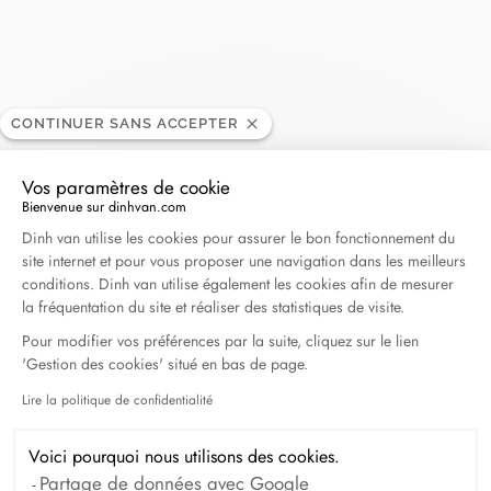
Le Solitaire
CONTINUER SANS ACCEPTER
REVENDEUR
Vos paramètres de cookie
7ème Avenue, Almamya, BP 459 Conakry, Guinée
Bienvenue sur dinhvan.com
Plateforme de Gestion du Consentement : Personna
Dinh van utilise les cookies pour assurer le bon fonctionnement du
site internet et pour vous proposer une navigation dans les meilleurs
(+224) 631 214 444
conditions. Dinh van utilise également les cookies afin de mesurer
la fréquentation du site et réaliser des statistiques de visite.
Obtenir l’itinéraire
Pour modifier vos préférences par la suite, cliquez sur le lien
'Gestion des cookies' situé en bas de page.
Lire la politique de confidentialité
Axeptio consent
Voici pourquoi nous utilisons des cookies.
Partage de données avec Google