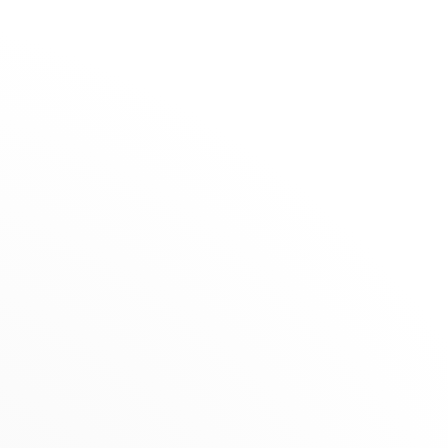
La Maison
Boutiques
Bibus
Or
SÉLECTION
Sélection d'été
REVENDEUR
Nouveautés
9, rue du Général de Gaulle, 20137
ifs
Cadeaux à moins de 1 500€
Porto Vecchio, France
Bijoux pour enfant
le
+33 (0)4 95 70 38 12
i
Obtenir l’itinéraire