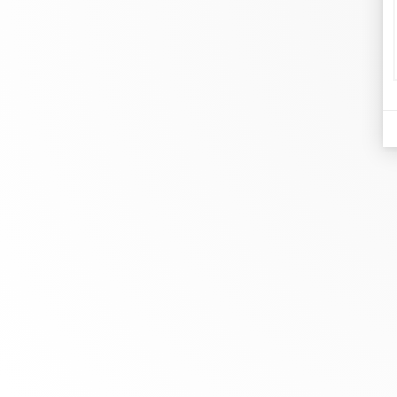
di
Joa
Chez dinh van, nous sculptons des
Ma
bijoux iconoclastes pour être portés
Le
tous les jours, par tout le monde,
Re
depuis 1965.