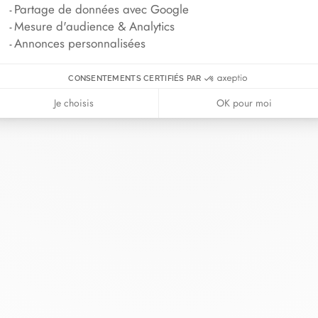
Partage de données avec Google
Mesure d'audience & Analytics
Annonces personnalisées
CONSENTEMENTS CERTIFIÉS PAR
Je choisis
OK pour moi
nh van
La Maison
Aide
illerie
À propos
Nous contact
riage
Actualités
Se connecter
s cordons
Nous rejoindre
Guide des tai
ndez-vous
Nos boutiques
Conseils d'ent