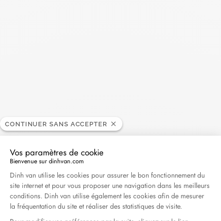
Vous aimerez aussi
CONTINUER SANS ACCEPTER
Vos paramètres de cookie
Bienvenue sur dinhvan.com
Plateforme de Gestion du Consentement : Personna
Dinh van utilise les cookies pour assurer le bon fonctionnement du
site internet et pour vous proposer une navigation dans les meilleurs
conditions. Dinh van utilise également les cookies afin de mesurer
la fréquentation du site et réaliser des statistiques de visite.