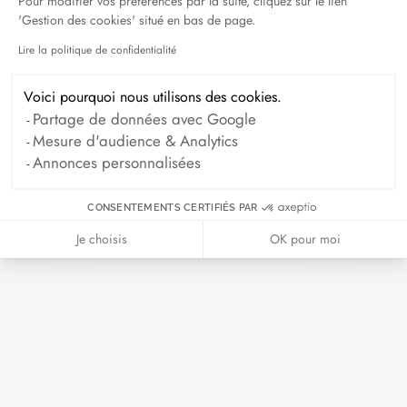
Pour modifier vos préférences par la suite, cliquez sur le lien
'Gestion des cookies' situé en bas de page.
Lire la politique de confidentialité
Axeptio consent
Bracelet Maillon petit modèle
Voici pourquoi nous utilisons des cookies.
or blanc et diamants
Partage de données avec Google
Mesure d'audience & Analytics
2 900 €
Annonces personnalisées
CONSENTEMENTS CERTIFIÉS PAR
Je choisis
OK pour moi